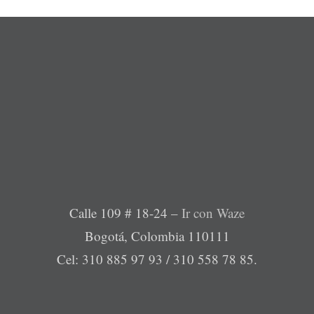
desde
$39,5
hasta
$53,7
Calle 109 # 18-24 –
Ir con Waze
Bogotá, Colombia 110111
Cel: 310 885 97 93 / 310 558 78 85.