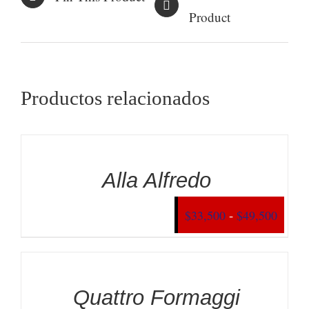
Product
Productos relacionados
Alla Alfredo
Rang
-
$
33,500
$
49,500
de
precio
desde
Quattro Formaggi
$33,5