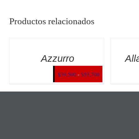
Productos relacionados
Azzurro
All
Rango
-
$
39,500
$
53,700
de
precios:
desde
$39,500
hasta
$53,700