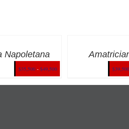
a Napoletana
Amatricia
Rango
-
$
35,500
$
49,500
$
39,50
de
precios:
desde
$35,500
hasta
$49,500