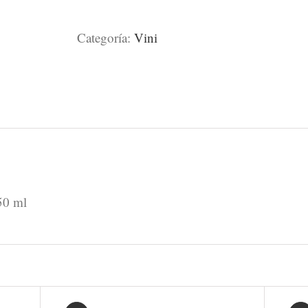
Moras
Categoría:
Vini
Malbec
/
375
ml
cantidad
50 ml